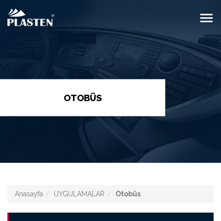
OTOBÜS
Anasayfa
UYGULAMALAR
Otobüs