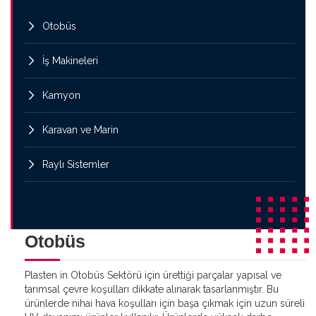
Otobüs
İş Makineleri
Kamyon
Karavan ve Marin
Raylı Sistemler
Otobüs
Plasten in Otobüs Sektörü için ürettiği parçalar yapısal ve
tarımsal çevre koşulları dikkate alınarak tasarlanmıştır. Bu
ürünlerde nihai hava koşulları için başa çıkmak için uzun süreli