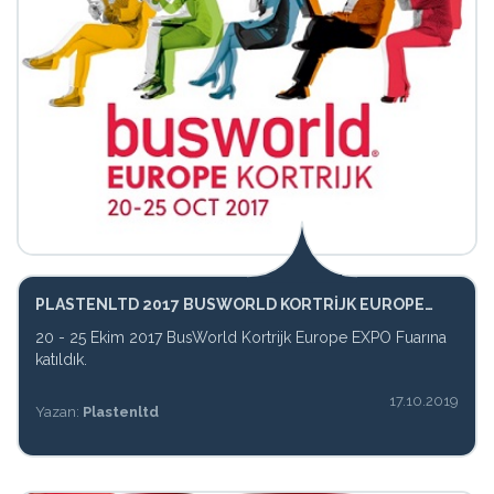
PLASTENLTD 2017 BUSWORLD KORTRIJK EUROPE
EXPO
20 - 25 Ekim 2017 BusWorld Kortrijk Europe EXPO Fuarına
katıldık.
17.10.2019
Yazan:
Plastenltd