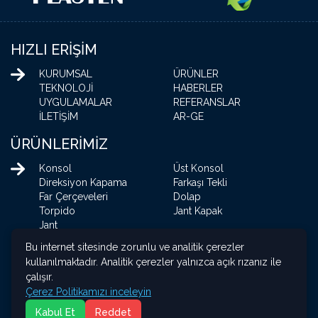
HIZLI ERİŞİM
KURUMSAL
ÜRÜNLER
TEKNOLOJİ
HABERLER
UYGULAMALAR
REFERANSLAR
İLETİŞİM
AR-GE
ÜRÜNLERİMİZ
Konsol
Üst Konsol
Direksiyon Kapama
Farkaşı Tekli
Far Çerçeveleri
Dolap
Torpido
Jant Kapak
Jant
Sürücü Bölgesi
Torpido
Bu internet sitesinde zorunlu ve analitik çerezler
Ön Tavan Kapama
Torpido
kullanılmaktadır. Analitik çerezler yalnızca açık rızanız ile
Ön Tavan Kapama
Tavan Kapama
çalışır.
Monitör
Şoför Konsolu
Çerez Politikamızı inceleyin
Vites Kapama
Kabul Et
Reddet