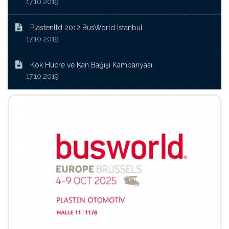
17.10.2019
Plastenltd 2012 BusWorld Istanbul
17.10.2019
Kök Hücre ve Kan Bağışı Kampanyası
17.10.2019