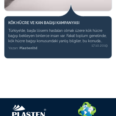
KÖK HÜCRE VE KAN BAĞIŞI KAMPANYASI
Türkiye’de, başta lösemi hastaları olmak üzere kök hücre
bağışı bekleyen binlerce insan var. Fakat toplum genelinde,
kök hücre bağışı konusundaki yanlış bilgiler, bu konuda
17.10.2019
yersiz korkuların oluşmasına ve ihtiyaç duyulan sayıda
Yazan:
Plastenltd
bağışçıya ulaşılamamasına neden oluyor. Buradan hareketle
kök hücre bağışıyla ilgili doğru bilgileri yaymak için işbirliği
yapan T.C. Sağlık Bakanlığı, TÜRKÖK ve Düzce Kızılay
Şubesi ile birlikte PLASTEN olarak farkındalığı artırmak ve
bağışçı olmak için bilinçlendirme eğitimleri düzenlenerek
kök hücre ve kan bağışında bulunduk.18.09.2019