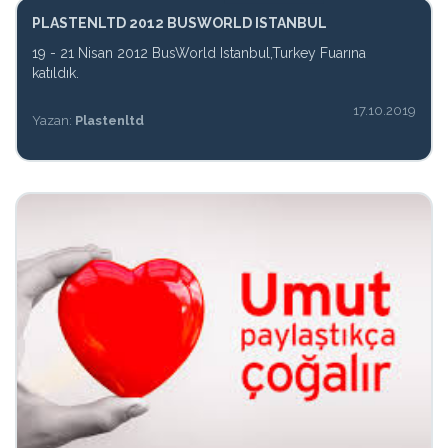
PLASTENLTD 2012 BUSWORLD ISTANBUL
19 - 21 Nisan 2012 BusWorld Istanbul,Turkey Fuarına
katıldık.
17.10.2019
Yazan:
Plastenltd