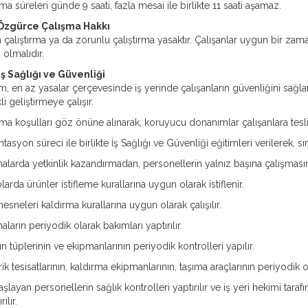
ma süreleri günde 9 saati, fazla mesai ile birlikte 11 saati aşamaz.
 Özgürce Çalışma Hakkı
 çalıştırma ya da zorunlu çalıştırma yasaktır. Çalışanlar uygun bir za
 olmalıdır.
İş Sağlığı ve Güvenliği
, en az yasalar çerçevesinde iş yerinde çalışanların güvenliğini sağlar 
li geliştirmeye çalışır.
ma koşulları göz önüne alınarak, koruyucu donanımlar çalışanlara tesli
tasyon süreci ile birlikte İş Sağlığı ve Güvenliği eğitimleri verilerek, sın
alarda yetkinlik kazandırmadan, personellerin yalnız başına çalışmasın
arda ürünler istifleme kurallarına uygun olarak istiflenir.
nesneleri kaldırma kurallarına uygun olarak çalışılır.
aların periyodik olarak bakımları yaptırılır.
n tüplerinin ve ekipmanlarının periyodik kontrolleri yapılır.
rik tesisatlarının, kaldırma ekipmanlarının, taşıma araçlarının periyodik ol
aşlayan personellerin sağlık kontrolleri yaptırılır ve iş yeri hekimi t
rılır.