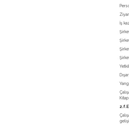
Perso
Ziyar
İş ka
Şirke
Şirke
Şirke
Şirke
Yetki
Dışar
Yangı
Çalış
Kitap
2.f.
Çalış
geliş