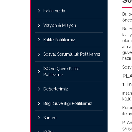
So
Hakkımızda
Bu po
öncel
Vizyon & Misyon
Bu çe
faali
Kalite Politikamız
olara
almay
güve
Sosyal Sorumluluk Politikamız
hazır
Sosya
İSG ve Çevre Kalite
Politikamız
PLA
1. İ
Değerlerimiz
İnsan
kültü
Bilgi Güvenliği Politikamız
Kurum
ile a
Sunum
PLAST
çalış