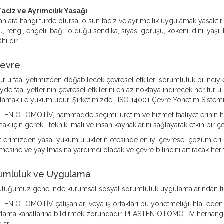
 Taciz ve Ayrımcılık Yasağı
anlara hangi türde olursa, olsun taciz ve ayrımcılık uygulamak yasaktır. B
, rengi, engeli, bağlı olduğu sendika, siyasi görüşü, kökeni, dini, ya
hildir.
Çevre
ürlü faaliyetimizden doğabilecek çevresel etkileri sorumluluk bilinciyle
de faaliyetlerinin çevresel etkilerini en az noktaya indirecek her türlü 
amak ile yükümlüdür. Şirketimizde ‘ ISO 14001 Çevre Yönetim Sistemi
TEN OTOMOTİV, hammadde seçimi, üretim ve hizmet faaliyetlerinin he
ak için gerekli teknik, mali ve insan kaynaklarını sağlayarak etkin bir ç
tlerimizden yasal yükümlülüklerin ötesinde en iyi çevresel çözümleri 
mesine ve yayılmasına yardımcı olacak ve çevre bilincini artıracak her 
umluluk ve Uygulama
uluğumuz genelinde kurumsal sosyal sorumluluk uygulamalarından tüm
EN OTOMOTİV çalışanları veya iş ortakları bu yönetmeliği ihlal eden b
lama kanallarına bildirmek zorundadır. PLASTEN OTOMOTİV herhangi bi