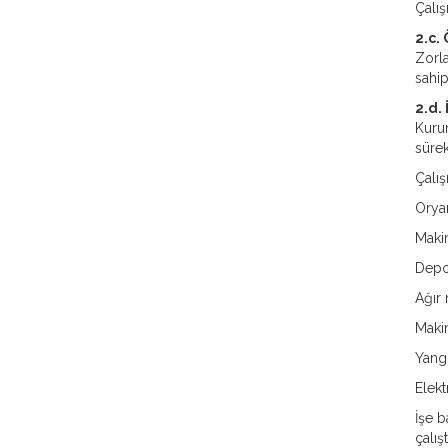
Çalış
2.c.
Zorla
sahip
2
.d
.
Kurum
sürek
Çalış
Oryan
Makin
Depol
Ağır 
Makin
Yangı
Elekt
İşe b
çalıştı