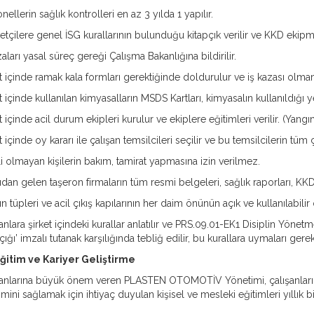
nellerin sağlık kontrolleri en az 3 yılda 1 yapılır.
etçilere genel İSG kurallarının bulunduğu kitapçık verilir ve KKD ekipmanl
zaları yasal süreç gereği Çalışma Bakanlığına bildirilir.
t içinde ramak kala formları gerektiğinde doldurulur ve iş kazası olmama
t içinde kullanılan kimyasalların MSDS Kartları, kimyasalın kullanıldığı yer
t içinde acil durum ekipleri kurulur ve ekiplere eğitimleri verilir. (Yangın
t içinde oy kararı ile çalışan temsilcileri seçilir ve bu temsilcilerin tüm
li olmayan kişilerin bakım, tamirat yapmasına izin verilmez.
ıdan gelen taşeron firmaların tüm resmi belgeleri, sağlık raporları, KKD
n tüpleri ve acil çıkış kapılarının her daim önünün açık ve kullanılabilir
anlara şirket içindeki kurallar anlatılır ve PRS.09.01-EK1 Disiplin Yöne
çığı’ imzalı tutanak karşılığında tebliğ edilir, bu kurallara uymaları gerekti
Eğitim ve Kariyer Geliştirme
anlarına büyük önem veren PLASTEN OTOMOTİV Yönetimi, çalışanların t
imini sağlamak için ihtiyaç duyulan kişisel ve mesleki eğitimleri yıllık