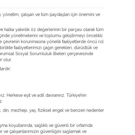
 yönetim, çalışan ve tüm paydaşları için önemini ve
alka yakınlık öz değerlerinin bir parçası olarak tüm
içinde yönetmelerini ve toplumu geliştirmeyi öncelikli
ve çevrenin korunmasına yönelik faaliyetlerde öncü rol
irlikte faaliyetlerimizi çağın gerekleri, dürüstlük ve
umsal Sosyal Sorumluluk İlkeleri çerçevesinde
r olur.
ardır;
ız. Herkese eşit ve adil davranırız. Türkiye’nin
z.
nç, din, mezhep, yaş, fiziksel engel ve benzeri nedenler
 koşullarında, sağlıklı ve güvenli bir ortamda
ır ve çalışanlarımızın güvenliğini sağlamak ve