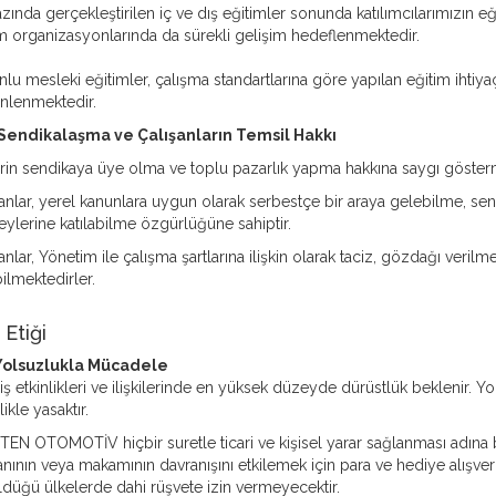
azında gerçekleştirilen iç ve dış eğitimler sonunda katılımcılarımızın eği
m organizasyonlarında da sürekli gelişim hedeflenmektedir.
lu mesleki eğitimler, çalışma standartlarına göre yapılan eğitim ihtiyaç a
nlenmektedir.
 Sendikalaşma ve Çalışanların Temsil Hakkı
erin sendikaya üye olma ve toplu pazarlık yapma hakkına saygı göster
anlar, yerel kanunlara uygun olarak serbestçe bir araya gelebilme, send
ylerine katılabilme özgürlüğüne sahiptir.
anlar, Yönetim ile çalışma şartlarına ilişkin olarak taciz, gözdağı veri
ilmektedirler.
ş Etiği
 Yolsuzlukla Mücadele
ş etkinlikleri ve ilişkilerinde en yüksek düzeyde dürüstlük beklenir. Yol
likle yasaktır.
EN OTOMOTİV hiçbir suretle ticari ve kişisel yarar sağlanması adına ba
anının veya makamının davranışını etkilemek için para ve hediye alışve
düğü ülkelerde dahi rüşvete izin vermeyecektir.