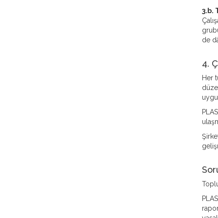
3.b.
Çalış
grubu
de dâ
4. 
Her t
düzey
uygul
PLAS
ulaşm
Şirke
geliş
Sor
Topl
PLAST
rapor