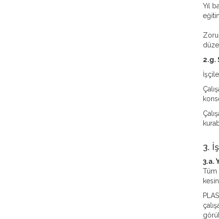
Yıl b
eğiti
Zorun
düze
2.g.
İşçil
Çalış
konse
Çalış
kurab
3. İ
3.a.
Tüm i
kesin
PLAST
çalış
görül