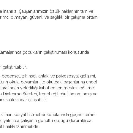
nanırız. Çalışanlarımızın özlük haklarının tam ve
yrımcı olmayan, güvenli ve sağlıklı bir çalışma ortamı
ulamalarınca çocukların çalıştırılması konusunda
alıştırılabilir.
, bedensel, zihinsel, ahlaki ve psikososyal gelişimi,
nlerin okula devamları ile okuldaki başarılarına engel
tarafından yeterliliği kabul edilen mesleki eğitime
 Ara Dinlenme Süreleri; temel eğitimini tamamlamış ve
 saate kadar çalışabilir.
 kılınan sosyal hizmetler konularında geçerli temel
mesai yalnızca çalışanın gönüllü olduğu durumlarda
il hakkı tanınmalıdır.