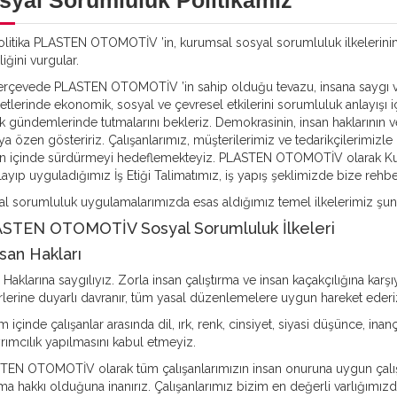
syal Sorumluluk Politikamız
litika PLASTEN OTOMOTİV ’in, kurumsal sosyal sorumluluk ilkelerinin;
iğini vurgular.
rçevede PLASTEN OTOMOTİV ’in sahip olduğu tevazu, insana saygı ve h
yetlerinde ekonomik, sosyal ve çevresel etkilerini sorumluluk anlayışı 
k gündemlerinde tutmalarını bekleriz. Demokrasinin, insan haklarının 
a özen gösteririz. Çalışanlarımız, müşterilerimiz ve tedarikçilerimizle b
n içinde sürdürmeyi hedeflemekteyiz. PLASTEN OTOMOTİV olarak Kur
layıp uyguladığımız İş Etiği Talimatımız, iş yapış şeklimizde bize rehbe
l sorumluluk uygulamalarımızda esas aldığımız temel ilkelerimiz şunl
STEN OTOMOTİV Sosyal Sorumluluk İlkeleri
nsan Hakları
 Haklarına saygılıyız. Zorla insan çalıştırma ve insan kaçakçılığına karşıy
rlerine duyarlı davranır, tüm yasal düzenlemelere uygun hareket ederi
 içinde çalışanlar arasında dil, ırk, renk, cinsiyet, siyasi düşünce, ina
yrımcılık yapılmasını kabul etmeyiz.
EN OTOMOTİV olarak tüm çalışanlarımızın insan onuruna uygun çalışma
ma hakkı olduğuna inanırız. Çalışanlarımız bizim en değerli varlığımızd