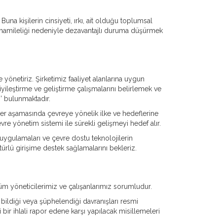
una kişilerin cinsiyeti, ırkı, ait olduğu toplumsal
şı, hamileliği nedeniyle dezavantajlı duruma düşürmek
 yönetiriz. Şirketimiz faaliyet alanlarına uygun
iyileştirme ve geliştirme çalışmalarını belirlemek ve
’ bulunmaktadır.
r aşamasında çevreye yönelik ilke ve hedeflerine
evre yönetim sistemi ile sürekli gelişmeyi hedef alır.
uygulamaları ve çevre dostu teknolojilerin
türlü girişime destek sağlamalarını bekleriz.
 yöneticilerimiz ve çalışanlarımız sorumludur.
ildiği veya şüphelendiği davranışları resmi
r ihlali rapor edene karşı yapılacak misillemeleri