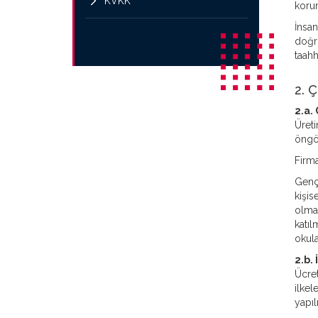
KVKK
korum
İnsan
doğru
taahh
2. Ç
2.a.
Üreti
öngö
Firma
Genç 
kişis
olmay
katıl
okula
2.b.
Ücret
ilkel
yapıl