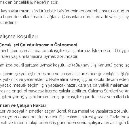
ak en öncelikli iş hedefimizdir.
 kaynaklarımızın, sürdürülebilir büyümenin en önemli unsuru olduğuna i
 biçimde kullanılmasını sağlarız. Çalışanlara dürüst ve adil yaklaşır, a
üt ederiz.
alışma Koşulları
 Çocuk İşçi Çalıştırılmasının Önlenmesi
min hiçbir aşamasında çocuk işçiler çalıştırılamaz. İşletmeler ILO uyg
rülen yaş sınırlamasına uymak zorundadır.
mızda belirli şartlara uymak koşulu ile (4857 sayılı İş Kanunu) genç işçi ç
işçinin işe yerleştirilmesinde ve çalışması süresince güvenliği, sağlığı
el yatkınlık ve yetenekleri dikkate alınır. Genç işçiler, okula devam ede
acak, meslek seçimi için yapılacak hazırlıklara ya da yetkili makamlar 
masına engel olmayacak işlerde çalıştırılabilirler. Çalışma Süreleri ve
 gitmeyen 15 yaşını tamamlamış genç işçiler günde sekiz ve haftada kırk
 İnsan ve Çalışan Hakları
ler ve sosyal hizmetler, asgari ücret, fazla mesai ve yasalarca zorunlu
ere uygun olarak belirlenmelidir. Fiili çalışma süresi 9 saattir. Fazla 
malı ve birbirini takip eden 6 iş gününden sonra çalışana en az 1 gün tat