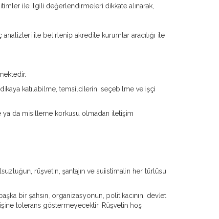
timler ile ilgili değerlendirmeleri dikkate alınarak,
nalizleri ile belirlenip akredite kurumlar aracılığı ile
mektedir.
ikaya katılabilme, temsilcilerini seçebilme ve işçi
lme ya da misilleme korkusu olmadan iletişim
suzluğun, rüşvetin, şantajın ve suiistimalin her türlüsü
şka bir şahsın, organizasyonun, politikacının, devlet
rişine tolerans göstermeyecektir. Rüşvetin hoş